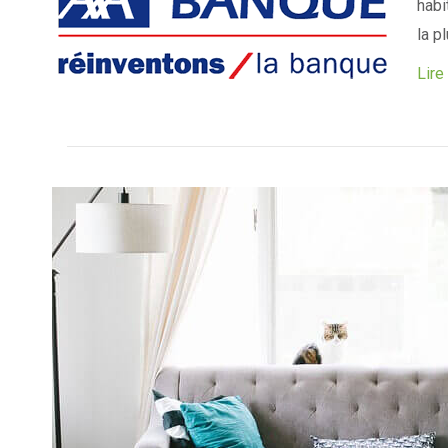
habi
la p
Lire