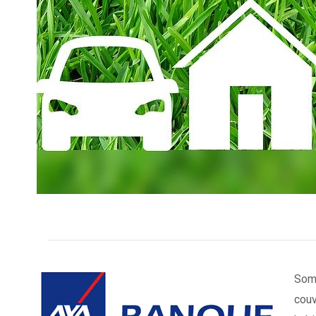
Somm
couv