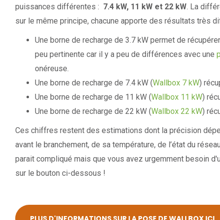
puissances différentes :
7.4 kW, 11 kW et 22 kW
. La diff
sur le même principe, chacune apporte des résultats très di
Une borne de recharge de 3.7 kW permet de récupérer 
peu pertinente car il y a peu de différences avec une
p
onéreuse.
Une borne de recharge de 7.4 kW (
Wallbox 7 kW
) réc
Une borne de recharge de 11 kW (
Wallbox 11 kW
) réc
Une borne de recharge de 22 kW (
Wallbox 22 kW
) réc
Ces chiffres restent des estimations dont la précision dépen
avant le branchement, de sa température, de l’état du réseau 
parait compliqué mais que vous avez urgemment besoin d'u
sur le bouton ci-dessous !
PLUS D'INFORMATIONS SUR LA POSE DE WALLBOX ICI