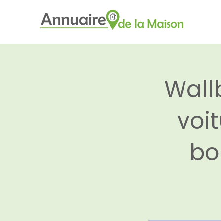
Wall
voi
bo