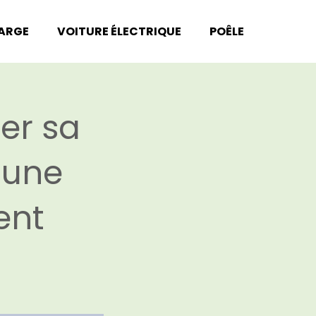
HARGE
VOITURE ÉLECTRIQUE
POÊLE
er sa
 une
ent