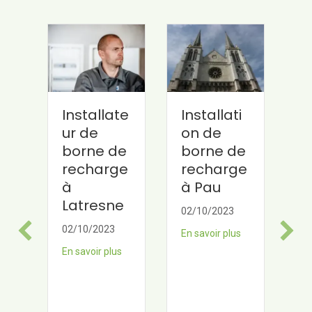
Installate
Installati
B
ur de
on de
r
borne de
borne de
H
recharge
recharge
09
à
à Pau
En
Latresne
02/10/2023
02/10/2023
En savoir plus
En savoir plus